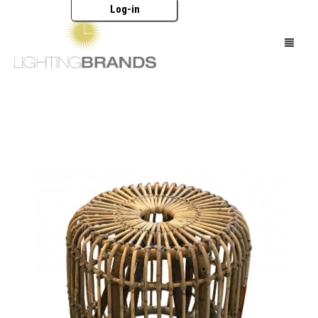
Log-in
HOME
OŚWIETLENIE
MEBLE
AKCESORIA
MARKI
KATALOGI
O NAS