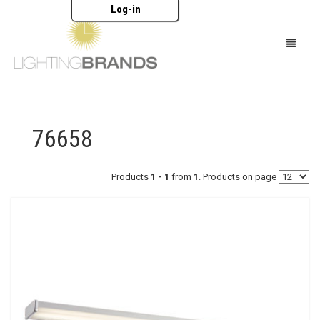
Log-in
HOME
76658
OŚWIETLENIE
MEBLE
Products
1 - 1
from
1
. Products on page
AKCESORIA
MARKI
KATALOGI
O NAS