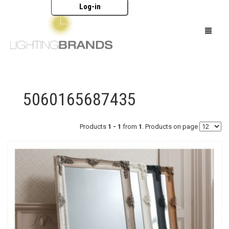
Log-in
HOME
5060165687435
OŚWIETLENIE
MEBLE
Products
1 - 1
from
1
. Products on page
AKCESORIA
MARKI
KATALOGI
O NAS