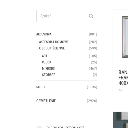
AKCESORIA
(881)
AKCESORIA DOMOWE
(282)
OZDOBY ŚCIENNE
(599)
ART
(105)
CLOCK
(25)
MIRRORS
(467)
BAN
STORAGE
(2)
FRAM
400
MEBLE
(1135)
ART
OŚWIETLENIE
(2926)
ENDON COLLECTION
(330)