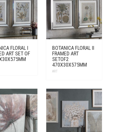
ICA FLORAL I
BOTANICA FLORAL II
D ART SET OF
FRAMED ART
5X30X575MM
SETOF2
470X30X575MM
ART