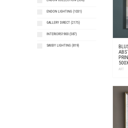
ENDON LIGHTING
(1031)
GALLERY DIRECT
(2175)
INTERIORS1900
(587)
BLU
SAXBY LIGHTING
(819)
ABST
PRI
500
ART