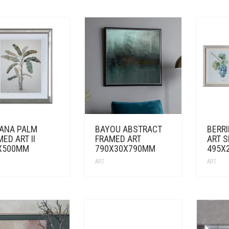
ANA PALM
BAYOU ABSTRACT
BERR
ED ART II
FRAMED ART
ART S
X500MM
790X30X790MM
495X
ART
ART