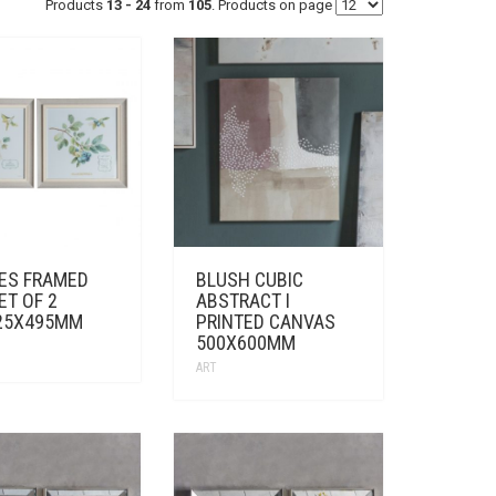
Products
13 - 24
from
105
. Products on page
IES FRAMED
BLUSH CUBIC
ET OF 2
ABSTRACT I
25X495MM
PRINTED CANVAS
500X600MM
ART