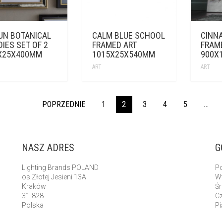
UN BOTANICAL
CALM BLUE SCHOOL
CINN
IES SET OF 2
FRAMED ART
FRAM
X25X400MM
1015X25X540MM
900X
ART
ART
POPRZEDNIE
1
2
3
4
5
…
NASZ ADRES
G
Lighting Brands POLAND
Po
os.Złotej Jesieni 13A
Wt
Kraków
Śr
31-828
Cz
Polska
Pi