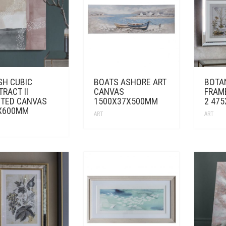
SH CUBIC
BOATS ASHORE ART
BOTAN
RACT II
CANVAS
FRAME
NTED CANVAS
1500X37X500MM
2 47
X600MM
ART
ART