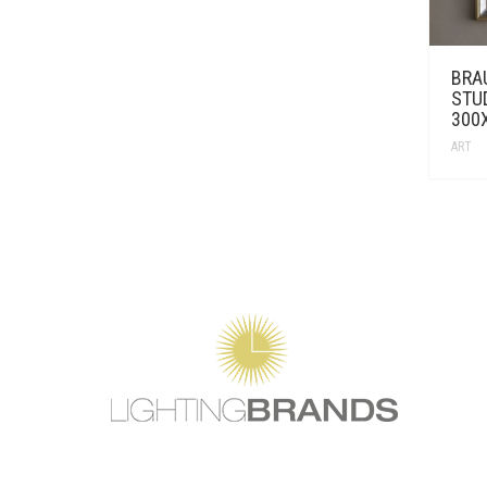
BRA
STUD
300
ART